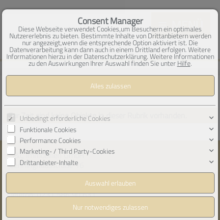
google-site-verification=_O4H7-
KjK_gGPjlo_dd6Mos3bXeyKCGXKW2NoIGuUmc
Consent Manager
MENÜ
Diese Webseite verwendet Cookies,um Besuchern ein optimales
Nutzererlebnis zu bieten. Bestimmte Inhalte von Drittanbietern werden
nur angezeigt,wenn die entsprechende Option aktiviert ist. Die
Datenverarbeitung kann dann auch in einem Drittland erfolgen. Weitere
Informationen hierzu in der Datenschutzerklärung. Weitere Informationen
zu den Auswirkungen Ihrer Auswahl finden Sie unter
Hilfe
.
Immobilien
Gewerbe-Immobilien
Zur Zeit sind keine Objekte in dieser Rubrik vorhanden.
Unbedingt erforderliche Cookies
Funktionale Cookies
Performance Cookies
Marketing- / Third Party-Cookies
S&C Immobilien GmbH
Drittanbieter-Inhalte
Lenninghausstraße 16
44269 Dortmund
Telefon:
0231 586 90 631
info@s-c-immobilien.de